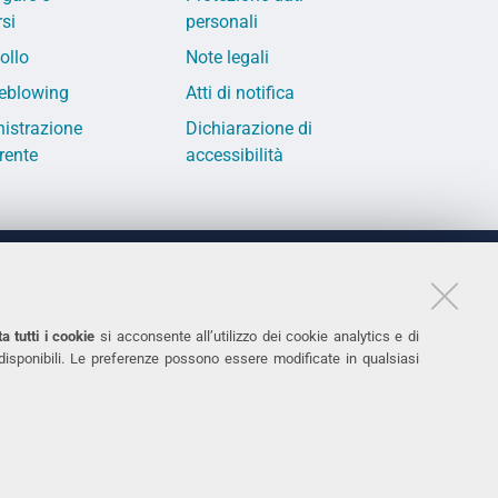
si
personali
ollo
Note legali
eblowing
Atti di notifica
istrazione
Dichiarazione di
rente
accessibilità
LINKS
11
Accessibilità
a tutti i cookie
si acconsente all’utilizzo dei cookie analytics e di
 disponibili. Le preferenze possono essere modificate in qualsiasi
031
Protezione dati personali
Cookies