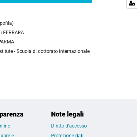
pofila)
i di FERRARA
i PARMA
titute - Scuola di dottorato internazionale
parenza
Note legali
nline
Diritto d'accesso
 gare e
Protezione dati