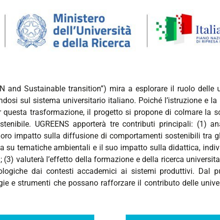
 and Sustainable transition”) mira a esplorare il ruolo delle u
si sul sistema universitario italiano. Poiché l’istruzione e la
uesta trasformazione, il progetto si propone di colmare la sc
ostenibile. UGREENS apporterà tre contributi principali: (1) a
l loro impatto sulla diffusione di comportamenti sostenibili tra g
a su tematiche ambientali e il suo impatto sulla didattica, in
(3) valuterà l’effetto della formazione e della ricerca universit
ogiche dai contesti accademici ai sistemi produttivi. Dal pu
egie e strumenti che possano rafforzare il contributo delle univ