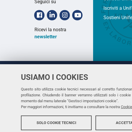
Seguici su
Iscriviti a Uni
Facebook
Linkedin
Instagram
Youtube
Sostieni Unif
Ricevi la nostra
newsletter
USIAMO I COOKIES
Università
UNIVERSITÀ
degli Studi
Rettrice: 
di Ferrara
Questo sito utilizza cookie tecnici necessari al corretto funziona
profilazione. Chiudendo il banner verranno utilizzati solo i cook
via Ludovi
momento dal menu laterale "Gestisci impostazioni cookie".
C.F. 8000
Per maggiori informazioni, ti invitiamo a consultare la nostra
Cookie
SOLO COOKIE TECNICI
ACCETTA
Copyright @ 2026, Università di Ferrara