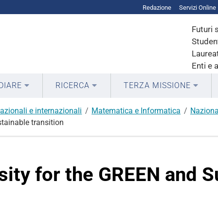
Redazione
Servizi Online
Futuri 
Student
Laureat
Enti e 
DIARE
RICERCA
TERZA MISSIONE
azionali e internazionali
Matematica e Informatica
Naziona
ainable transition
ity for the GREEN and S