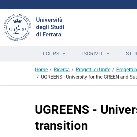
Cerca
Università
nel
degli Studi
sito
di Ferrara
I CORSI
ISCRIVITI
STU
Home
Ricerca
Progetti di Unife
Progetti n
UGREENS - University for the GREEN and Sust
UGREENS - Univers
transition