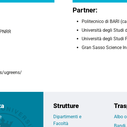
Partner:
Politecnico di BARI (ca
Università degli Stud
2 PNRR
Università degli Stud
Gran Sasso Science Ins
cts/ugreens/
za
Strutture
Tras
e
Dipartimenti e
Albo o
Facoltà
e
Bandi,