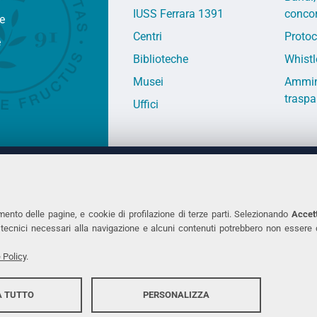
IUSS Ferrara 1391
concor
fe
Centri
Protoc
e
Biblioteche
Whistl
Musei
Ammin
traspa
Uffici
 DEGLI STUDI DI FERRARA
CONTATTI
Prof.ssa Laura Ramaciotti
Tel. +39 0532 2931
mento delle pagine, e cookie di profilazione di terze parti. Selezionando
Accett
ie tecnici necessari alla navigazione e alcuni contenuti potrebbero non essere
co Ariosto, 35 - 44121 Ferrara
Fax. +39 0532 293
7370382 - P.IVA 00434690384
PEC
 Policy
.
 TUTTO
PERSONALIZZA