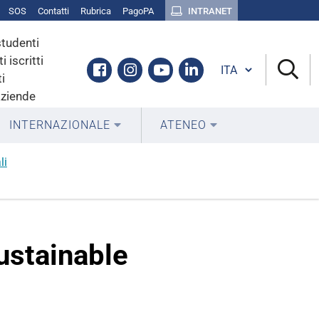
SOS
Contatti
Rubrica
PagoPA
INTRANET
studenti
i iscritti
Cambia lingua
Facebook
Instagram
Youtube
Linkedin
i
aziende
INTERNAZIONALE
ATENEO
li
ustainable