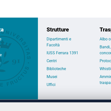
za
Strutture
Tras
e
Dipartimenti e
Albo o
Facoltà
e
Bandi,
IUSS Ferrara 1391
concor
fe
Centri
Protoc
e
Biblioteche
Whistl
Musei
Ammin
traspa
Uffici