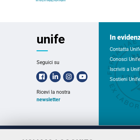
unife
In eviden
Contatta Unif
Conosci Unif
Seguici su
Iscriviti a Uni
Facebook
Linkedin
Instagram
Youtube
Sostieni Unif
Ricevi la nostra
newsletter