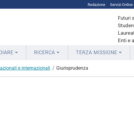
Redazione
Servizi Online
Futuri 
Student
Laureat
Enti e 
DIARE
RICERCA
TERZA MISSIONE
azionali e internazionali
Giurisprudenza