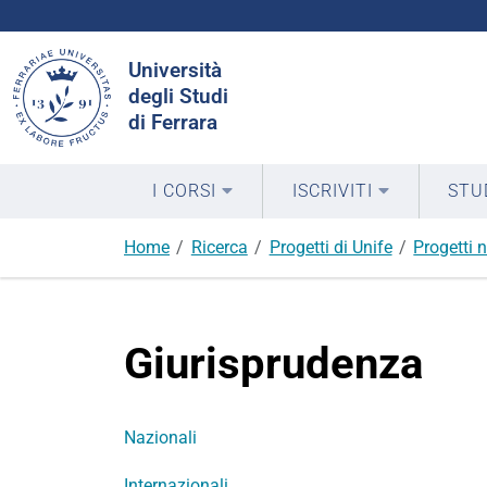
Cerca
Università
nel
degli Studi
sito
di Ferrara
I CORSI
ISCRIVITI
STU
Home
Ricerca
Progetti di Unife
Progetti n
Giurisprudenza
Nazionali
Internazionali