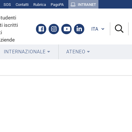
SOS
Contatti
Rubrica
PagoPA
INTRANET
studenti
i iscritti
Cambia lingua
Facebook
Instagram
Youtube
Linkedin
i
aziende
INTERNAZIONALE
ATENEO