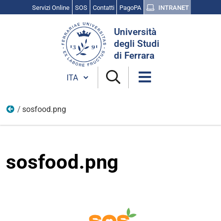
Servizi Online
SOS
Contatti
PagoPA
INTRANET
Cerca
Università
nel
degli Studi
sito
di Ferrara
Cambia lingua
sosfood.png
Logo
sosfood.png