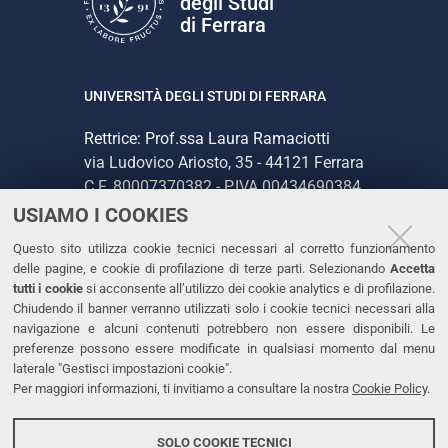
degli Studi
di Ferrara
UNIVERSITÀ DEGLI STUDI DI FERRARA
Rettrice: Prof.ssa Laura Ramaciotti
via Ludovico Ariosto, 35 - 44121 Ferrara
C.F. 80007370382 - P.IVA 00434690384
USIAMO I COOKIES
CONTATTI
Questo sito utilizza cookie tecnici necessari al corretto funzionamento
delle pagine, e cookie di profilazione di terze parti. Selezionando
Accetta
Tel. +39 0532 293111
tutti i cookie
si acconsente all’utilizzo dei cookie analytics e di profilazione.
Chiudendo il banner verranno utilizzati solo i cookie tecnici necessari alla
Fax. +39 0532 293031
navigazione e alcuni contenuti potrebbero non essere disponibili. Le
PEC
preferenze possono essere modificate in qualsiasi momento dal menu
laterale "Gestisci impostazioni cookie".
Per maggiori informazioni, ti invitiamo a consultare la nostra
Cookie Policy
.
LINKS
Accessibilità
SOLO COOKIE TECNICI