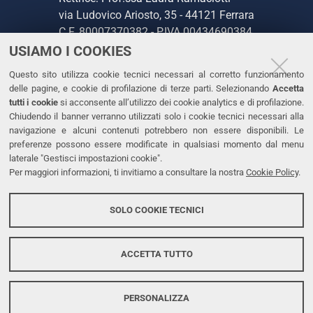
via Ludovico Ariosto, 35 - 44121 Ferrara
C.F. 80007370382 - P.IVA 00434690384
USIAMO I COOKIES
CONTATTI
Questo sito utilizza cookie tecnici necessari al corretto funzionamento
delle pagine, e cookie di profilazione di terze parti. Selezionando
Accetta
Tel. +39 0532 293111
tutti i cookie
si acconsente all’utilizzo dei cookie analytics e di profilazione.
Chiudendo il banner verranno utilizzati solo i cookie tecnici necessari alla
Fax. +39 0532 293031
navigazione e alcuni contenuti potrebbero non essere disponibili. Le
PEC
preferenze possono essere modificate in qualsiasi momento dal menu
laterale "Gestisci impostazioni cookie".
Per maggiori informazioni, ti invitiamo a consultare la nostra
Cookie Policy
.
LINKS
Accessibilità
SOLO COOKIE TECNICI
Protezione dati personali
Cookies
ACCETTA TUTTO
PERSONALIZZA
Copyright @ 2026, Università di Ferrara