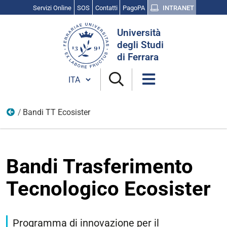
Servizi Online
SOS
Contatti
PagoPA
INTRANET
Cerca
Università
nel
degli Studi
sito
di Ferrara
Cambia lingua
Bandi TT Ecosister
Progetti di Unife
Bandi Trasferimento
Tecnologico Ecosister
Programma di innovazione per il