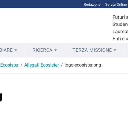
Redazione
Servizi Online
Futuri 
Student
Laureat
Enti e 
DIARE
RICERCA
TERZA MISSIONE
Ecosister
Allegati Ecosister
logo-ecosister.png
g