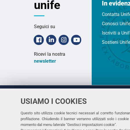
unife
In eviden
Contatta Unif
Conosci Unif
Seguici su
Iscriviti a Uni
Facebook
Linkedin
Instagram
Youtube
Sostieni Unif
Ricevi la nostra
newsletter
USIAMO I COOKIES
Università
UNIVERSITÀ
degli Studi
Rettrice: 
di Ferrara
Questo sito utilizza cookie tecnici necessari al corretto funziona
profilazione. Chiudendo il banner verranno utilizzati solo i cook
via Ludovi
momento dal menu laterale "Gestisci impostazioni cookie".
C.F. 8000