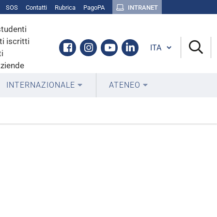
SOS
Contatti
Rubrica
PagoPA
INTRANET
studenti
i iscritti
Cambia lingua
Facebook
Instagram
Youtube
Linkedin
i
aziende
INTERNAZIONALE
ATENEO