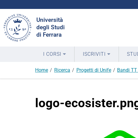
Cerca
Università
nel
degli Studi
sito
di Ferrara
I CORSI
ISCRIVITI
STU
Home
Ricerca
Progetti di Unife
Bandi TT 
logo-ecosister.pn