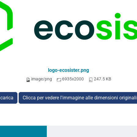
logo-ecosister.png
image/png
6935x2000
247.5 KB
carica
Clicca per vedere l'immagine alle dimensioni original