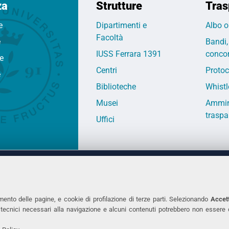
za
Strutture
Tras
e
Dipartimenti e
Albo o
Facoltà
e
Bandi,
IUSS Ferrara 1391
concor
fe
Centri
Protoc
e
Biblioteche
Whistl
Musei
Ammin
traspa
Uffici
 DEGLI STUDI DI FERRARA
CONTATTI
Prof.ssa Laura Ramaciotti
Tel. +39 0532 2931
mento delle pagine, e cookie di profilazione di terze parti. Selezionando
Accett
ie tecnici necessari alla navigazione e alcuni contenuti potrebbero non essere
co Ariosto, 35 - 44121 Ferrara
Fax. +39 0532 293
7370382 - P.IVA 00434690384
PEC