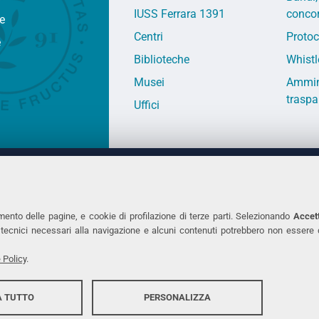
IUSS Ferrara 1391
concor
fe
Centri
Protoc
e
Biblioteche
Whistl
Musei
Ammin
traspa
Uffici
 DEGLI STUDI DI FERRARA
CONTATTI
Prof.ssa Laura Ramaciotti
Tel. +39 0532 2931
mento delle pagine, e cookie di profilazione di terze parti. Selezionando
Accett
ie tecnici necessari alla navigazione e alcuni contenuti potrebbero non essere
co Ariosto, 35 - 44121 Ferrara
Fax. +39 0532 293
7370382 - P.IVA 00434690384
PEC
 Policy
.
 TUTTO
PERSONALIZZA