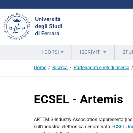
Cerca
Università
nel
degli Studi
sito
di Ferrara
I CORSI
ISCRIVITI
STU
Home
Ricerca
Partenariati e reti di ricerca
ECSEL - Artemis
ARTEMIS-Industry Association rappresenta (insi
sull’industria elettronica denominata
ECSEL Joi