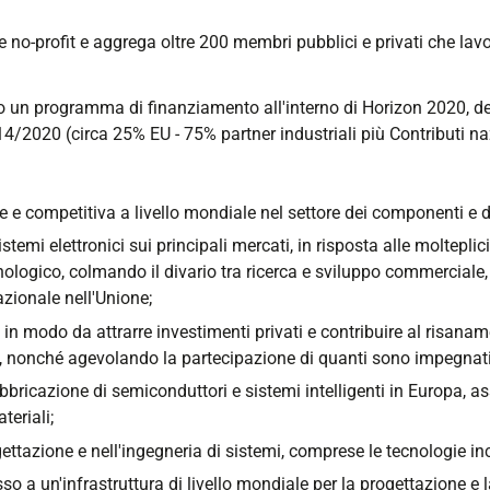
no-profit e aggrega oltre 200 membri pubblici e privati che lavor
 un programma di finanziamento all'interno di Horizon 2020, de
014/2020 (circa 25% EU - 75% partner industriali più Contributi na
te e competitiva a livello mondiale nel settore dei componenti e de
stemi elettronici sui principali mercati, in risposta alle molteplic
nologico, colmando il divario tra ricerca e sviluppo commerciale
zionale nell'Unione;
in modo da attrarre investimenti privati e contribuire al risanam
, nonché agevolando la partecipazione di quanti sono impegnati n
bricazione di semiconduttori e sistemi intelligenti in Europa, as
teriali;
ttazione e nell'ingegneria di sistemi, comprese le tecnologie in
ccesso a un'infrastruttura di livello mondiale per la progettazione e