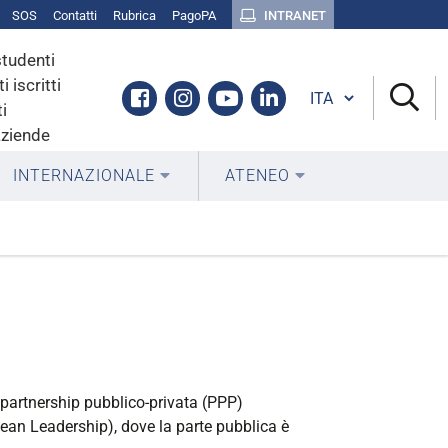
SOS
Contatti
Rubrica
PagoPA
INTRANET
studenti
i iscritti
Cambia lingua
Facebook
Instagram
Youtube
Linkedin
i
aziende
INTERNAZIONALE
ATENEO
partnership pubblico-privata (PPP)
an Leadership), dove la parte pubblica è