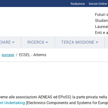
Redazione
Servizi Online
Futuri 
Student
Laureat
Enti e 
DIARE
RICERCA
TERZA MISSIONE
europei
ECSEL - Artemis
eme alle associazioni AENEAS ed EPoSS) la parte privata nella 
nt Undertaking
(Electronics Components and Systems for Europe