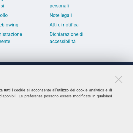
si
personali
ollo
Note legali
eblowing
Atti di notifica
istrazione
Dichiarazione di
rente
accessibilità
LINKS
11
Accessibilità
a tutti i cookie
si acconsente all’utilizzo dei cookie analytics e di
 disponibili. Le preferenze possono essere modificate in qualsiasi
031
Protezione dati personali
Cookies