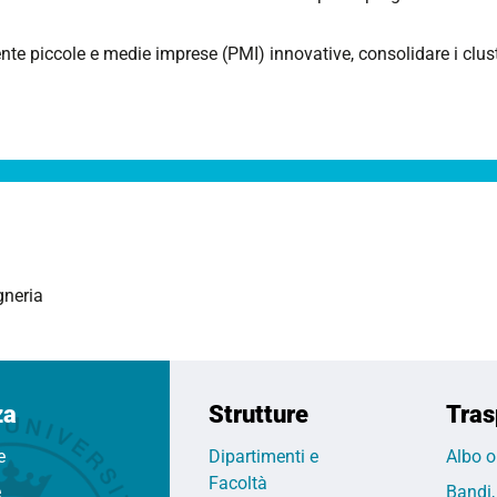
 piccole e medie imprese (PMI) innovative, consolidare i cluste
gneria
za
Strutture
Tras
e
Dipartimenti e
Albo o
Facoltà
e
Bandi,