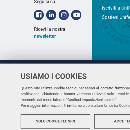
Seguici su
Iscriviti a Uni
Facebook
Linkedin
Instagram
Youtube
Sostieni Unif
Ricevi la nostra
newsletter
USIAMO I COOKIES
Università
UNIVERSITÀ
degli Studi
Rettrice: 
di Ferrara
Questo sito utilizza cookie tecnici necessari al corretto funziona
profilazione. Chiudendo il banner verranno utilizzati solo i cook
via Ludovi
momento dal menu laterale "Gestisci impostazioni cookie".
C.F. 8000
Per maggiori informazioni, ti invitiamo a consultare la nostra
Cookie
SOLO COOKIE TECNICI
ACCETTA
Copyright @ 2026, Università di Ferrara