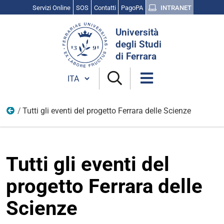
Servizi Online
SOS
Contatti
PagoPA
INTRANET
Cerca
Università
nel
degli Studi
sito
di Ferrara
Cambia lingua
Tutti gli eventi del progetto Ferrara delle Scienze
Gli eventi di Public Engagement 2025
Tutti gli eventi del
progetto Ferrara delle
Scienze