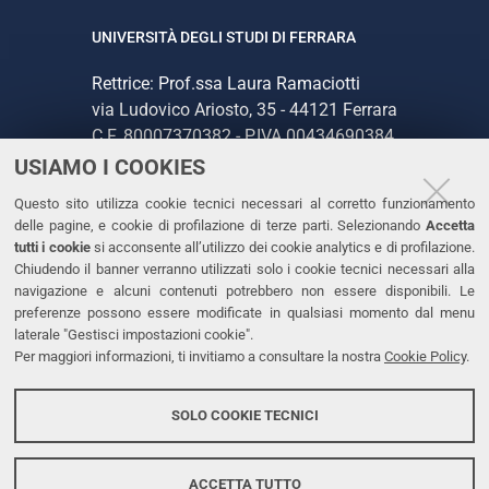
UNIVERSITÀ DEGLI STUDI DI FERRARA
Rettrice: Prof.ssa Laura Ramaciotti
via Ludovico Ariosto, 35 - 44121 Ferrara
C.F. 80007370382 - P.IVA 00434690384
USIAMO I COOKIES
CONTATTI
Questo sito utilizza cookie tecnici necessari al corretto funzionamento
delle pagine, e cookie di profilazione di terze parti. Selezionando
Accetta
Tel. +39 0532 293111
tutti i cookie
si acconsente all’utilizzo dei cookie analytics e di profilazione.
Chiudendo il banner verranno utilizzati solo i cookie tecnici necessari alla
Fax. +39 0532 293031
navigazione e alcuni contenuti potrebbero non essere disponibili. Le
PEC
preferenze possono essere modificate in qualsiasi momento dal menu
laterale "Gestisci impostazioni cookie".
Per maggiori informazioni, ti invitiamo a consultare la nostra
Cookie Policy
.
LINKS
Accessibilità
SOLO COOKIE TECNICI
Protezione dati personali
Cookies
ACCETTA TUTTO