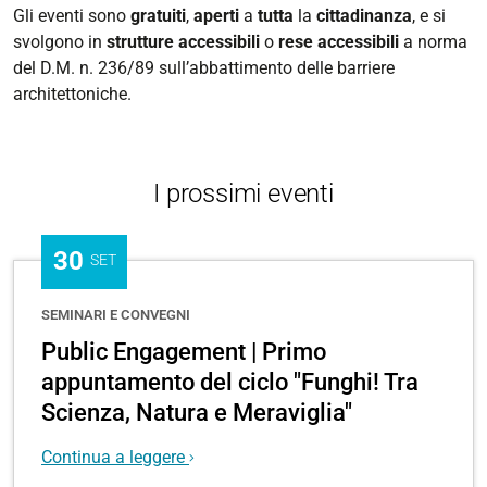
Gli eventi sono
gratuiti
,
a
perti
a
tutta
la
cittadinanza
, e si
svolgono in
strutture
accessibili
o
rese
accessibili
a norma
del D.M. n. 236/89 sull’abbattimento delle barriere
architettoniche.
I prossimi eventi
30
SET
SEMINARI E CONVEGNI
Public Engagement | Primo
appuntamento del ciclo "Funghi! Tra
Scienza, Natura e Meraviglia"
Continua a leggere