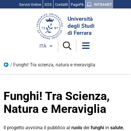
Servizi Online
SOS
Contatti
PagoPA
INTRANET
Cerca
Università
nel
degli Studi
sito
di Ferrara
Cambia lingua
Funghi! Tra scienza, natura e meraviglia
I progetti di Public Engagement 2026
Funghi! Tra Scienza,
Natura e Meraviglia
Il progetto avvicina il pubblico al
ruolo
dei
funghi
in
salute
,