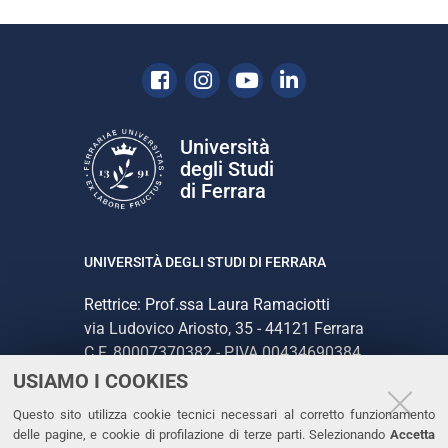
Facebook
Instagram
Youtube
Linkedin
Università
degli Studi
di Ferrara
UNIVERSITÀ DEGLI STUDI DI FERRARA
Rettrice: Prof.ssa Laura Ramaciotti
via Ludovico Ariosto, 35 - 44121 Ferrara
C.F. 80007370382 - P.IVA 00434690384
USIAMO I COOKIES
CONTATTI
Questo sito utilizza cookie tecnici necessari al corretto funzionamento
delle pagine, e cookie di profilazione di terze parti. Selezionando
Accetta