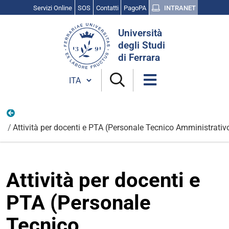
Servizi Online
SOS
Contatti
PagoPA
INTRANET
Cerca
Università
nel
degli Studi
sito
di Ferrara
Cambia lingua
Eventi PRISMA
Attività per docenti e PTA (Personale Tecnico Amministrativ
Attività per docenti e
PTA (Personale
Tecnico