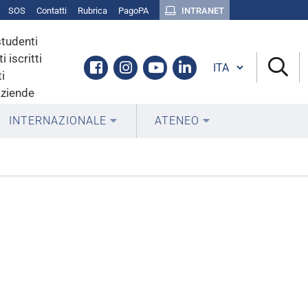
SOS
Contatti
Rubrica
PagoPA
INTRANET
studenti
i iscritti
Cambia lingua
Facebook
Instagram
Youtube
Linkedin
i
aziende
INTERNAZIONALE
ATENEO