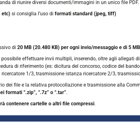
omanda di riunire diversi documenti/immagini in un unico file PDF.
 etc)
si consiglia l’uso di
formati standard (jpeg, tiff)
ssivo di
20 MB (20.480 KB) per ogni invio/messaggio e di 5 MB (
possibile effettuare invii multipli, inserendo, oltre agli allegati 
edura di riferimento (es: dicitura del concorso, codice del bando d
 ricercatore 1/3, trasmissione istanza ricercatore 2/3, trasmissi
o dei file e la relativa protocollazione e trasmissione alla Comm
i formati “.zip”, “.7z” o “.tar”
.
rà contenere cartelle o altri file compressi
.