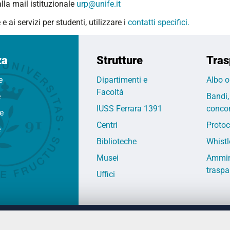
alla mail istituzionale
urp@unife.it
e ai servizi per studenti, utilizzare i
contatti specifici.
za
Strutture
Tras
e
Dipartimenti e
Albo o
Facoltà
e
Bandi,
IUSS Ferrara 1391
concor
fe
Centri
Protoc
e
Biblioteche
Whistl
Musei
Ammin
traspa
Uffici