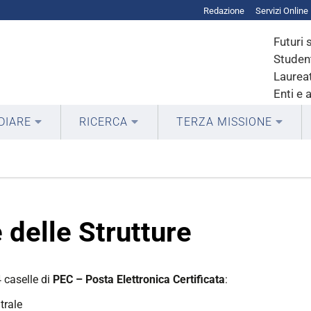
Redazione
Servizi Online
Futuri 
Student
Laureat
Enti e 
DIARE
RICERCA
TERZA MISSIONE
 delle Strutture
4 caselle di
PEC – Posta Elettronica Certificata
:
trale