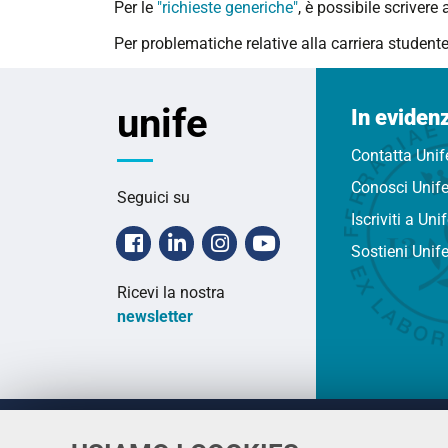
Per le
"richieste generiche"
, è possibile scrivere 
Per problematiche relative alla carriera studente 
unife
In eviden
Contatta Unif
Conosci Unif
Seguici su
Iscriviti a Uni
Facebook
Linkedin
Instagram
Youtube
Sostieni Unif
Ricevi la nostra
newsletter