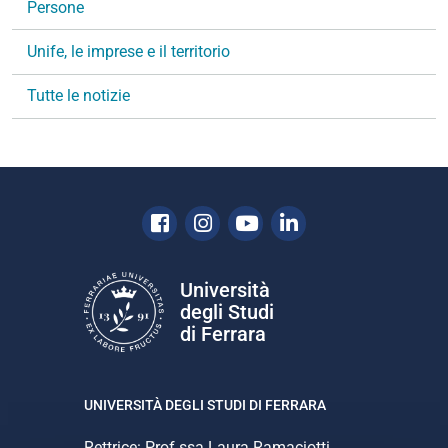
g
Persone
a
Unife, le imprese e il territorio
z
i
Tutte le notizie
o
n
e
Facebook
Instagram
Youtube
Linkedin
Università
degli Studi
di Ferrara
UNIVERSITÀ DEGLI STUDI DI FERRARA
Rettrice: Prof.ssa Laura Ramaciotti