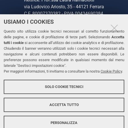
via Ludovico Ariosto, 35 - 44121 Ferrara
C.F. 80007370382 - P.IVA 00434690384
USIAMO I COOKIES
CONTATTI
Questo sito utilizza cookie tecnici necessari al corretto funzionamento
delle pagine, e cookie di profilazione di terze parti. Selezionando
Accetta
Tel. +39 0532 293111
tutti i cookie
si acconsente all’utilizzo dei cookie analytics e di profilazione.
Chiudendo il banner verranno utilizzati solo i cookie tecnici necessari alla
Fax. +39 0532 293031
navigazione e alcuni contenuti potrebbero non essere disponibili. Le
PEC
preferenze possono essere modificate in qualsiasi momento dal menu
laterale "Gestisci impostazioni cookie".
Per maggiori informazioni, ti invitiamo a consultare la nostra
Cookie Policy
.
LINKS
Accessibilità
SOLO COOKIE TECNICI
Protezione dati personali
Cookies
ACCETTA TUTTO
PERSONALIZZA
Copyright @ 2026, Università di Ferrara