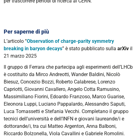
per trascorrere periodi di ricerca al CERN.
Per saperne di più
L’articolo “
Observation of charge-parity symmetry
breaking in baryon decays
” è stato pubblicato sulla
arXiv
il
21 marzo 2025
Il gruppo di Ferrara che partecipa agli esperimenti dell’LHCb
è c
ostituito da Mirco Andreotti, Wander Baldini, Nicolò
Biesuz, Concezio Bozzi, Roberto Calabrese, Lorenzo
Capriotti, Giovanni Cavallero, Angelo Cotta Ramusino,
Massimiliano Fiorini, Edoardo Franzoso, Marco Guarise,
Eleonora Luppi, Luciano Pappalardo, Alessandro Saputi,
Luca Tomassetti e Stefania Vecchi. Completano il gruppo
tecnici dell’università e dell’INFN e giovani laureande/i e
dottorande/i, tra cui Matteo Argenton, Anna Balboni,
Riccardo Bolzonella, Viola Cavallini e Gabriele Romolini.