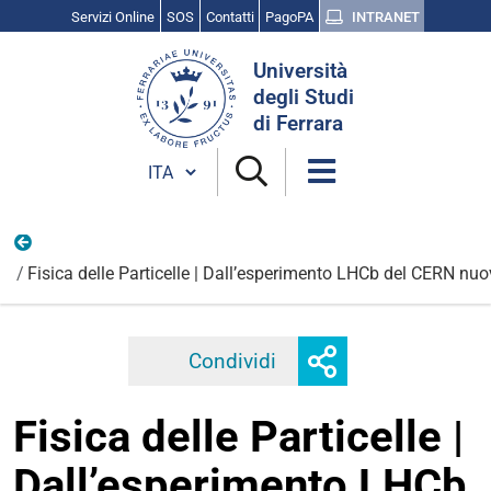
Servizi Online
SOS
Contatti
PagoPA
INTRANET
Cerca
Università
nel
degli Studi
sito
di Ferrara
Cambia lingua
Scienza, cultura e ricerca
Fisica delle Particelle | Dall’esperimento LHCb del CERN nuov
Mostra
Condividi
Facebook
Twitter
Linkedi
o
nascondi
Fisica delle Particelle |
opzioni
di
Dall’esperimento LHCb
condivisione