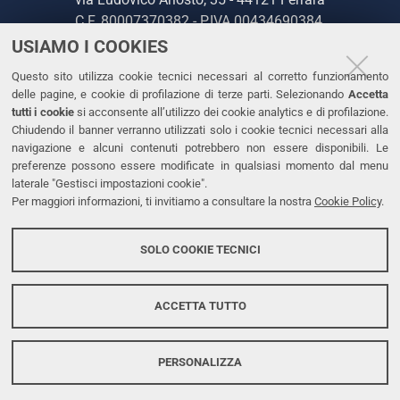
C.F. 80007370382 - P.IVA 00434690384
USIAMO I COOKIES
CONTATTI
Questo sito utilizza cookie tecnici necessari al corretto funzionamento
delle pagine, e cookie di profilazione di terze parti. Selezionando
Accetta
Tel. +39 0532 293111
tutti i cookie
si acconsente all’utilizzo dei cookie analytics e di profilazione.
Chiudendo il banner verranno utilizzati solo i cookie tecnici necessari alla
Fax. +39 0532 293031
navigazione e alcuni contenuti potrebbero non essere disponibili. Le
PEC
preferenze possono essere modificate in qualsiasi momento dal menu
laterale "Gestisci impostazioni cookie".
Per maggiori informazioni, ti invitiamo a consultare la nostra
Cookie Policy
.
LINKS
Accessibilità
SOLO COOKIE TECNICI
Protezione dati personali
Cookies
ACCETTA TUTTO
PERSONALIZZA
Copyright @ 2026, Università di Ferrara