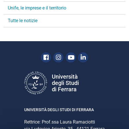
a
Unife, le imprese e il territorio
z
i
Tutte le notizie
o
n
e
Facebook
Instagram
Youtube
Linkedin
Università
degli Studi
di Ferrara
UNIVERSITÀ DEGLI STUDI DI FERRARA
Rettrice: Prof.ssa Laura Ramaciotti
via Ludovico Ariosto, 35 - 44121 Ferrara