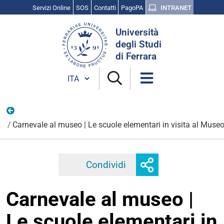
Servizi Online
SOS
Contatti
PagoPA
INTRANET
Cerca
Università
nel
degli Studi
sito
di Ferrara
Cambia lingua
Vita universitaria
Carnevale al museo | Le scuole elementari in visita al Museo
Mostra
Condividi
Facebook
Twitter
Linkedi
o
nascondi
Carnevale al museo |
opzioni
di
Le scuole elementari in
condivisione