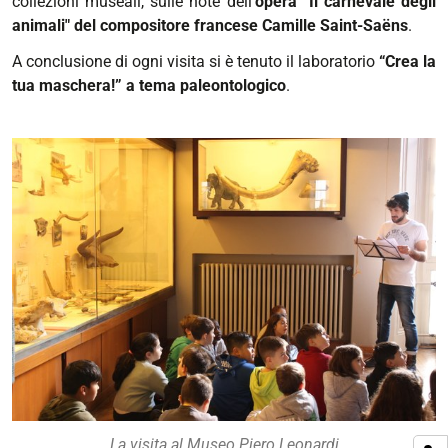
collezioni museali, sulle note dell’
opera “Il carnevale degli
animali"
del compositore francese Camille Saint-Saëns
.
A conclusione di ogni visita si è tenuto il laboratorio
“Crea la
tua maschera!” a tema paleontologico
.
La visita al Museo Piero Leonardi