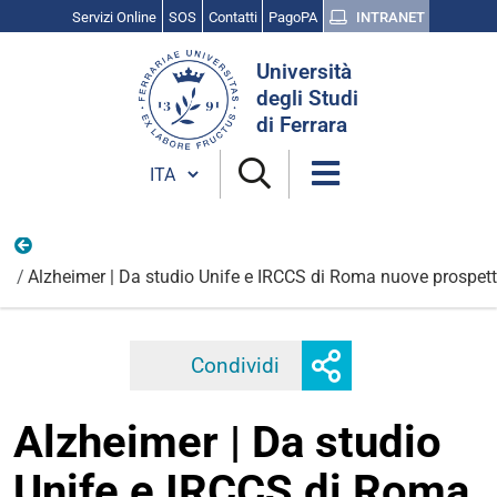
Servizi Online
SOS
Contatti
PagoPA
INTRANET
Cerca
Università
nel
degli Studi
sito
di Ferrara
Cambia lingua
Scienza, cultura e ricerca
Alzheimer | Da studio Unife e IRCCS di Roma nuove prospett
Mostra
Condividi
Facebook
Twitter
Linkedi
o
nascondi
Alzheimer | Da studio
opzioni
di
Unife e IRCCS di Roma
condivisione