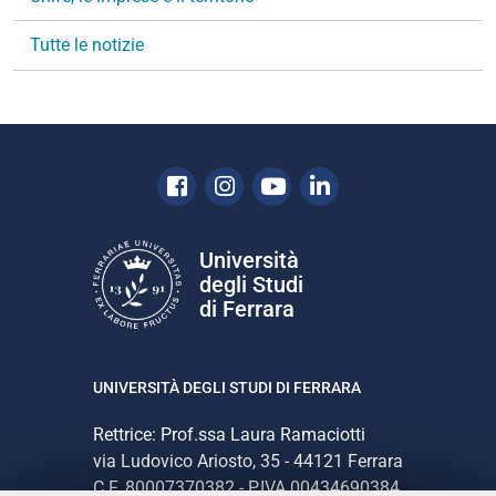
i
Tutte le notizie
o
n
e
Facebook
Instagram
Youtube
Linkedin
Università
degli Studi
di Ferrara
UNIVERSITÀ DEGLI STUDI DI FERRARA
Rettrice: Prof.ssa Laura Ramaciotti
via Ludovico Ariosto, 35 - 44121 Ferrara
C.F. 80007370382 - P.IVA 00434690384