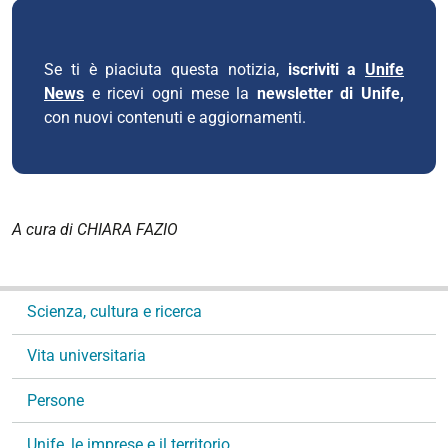
Se ti è piaciuta questa notizia,
iscriviti a
Unife
News
e ricevi ogni mese la
newsletter di Unife,
con nuovi contenuti e aggiornamenti.
A cura di CHIARA FAZIO
N
Scienza, cultura e ricerca
a
v
Vita universitaria
i
g
Persone
a
Unife, le imprese e il territorio
z