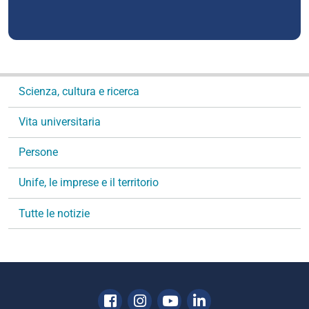
N
Scienza, cultura e ricerca
a
v
Vita universitaria
i
g
Persone
a
Unife, le imprese e il territorio
z
i
Tutte le notizie
o
n
e
Facebook
Instagram
Youtube
Linkedin