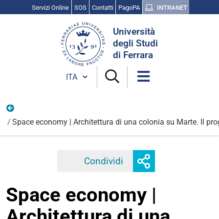
Servizi Online
SOS
Contatti
PagoPA
INTRANET
Cerca
Università
nel
degli Studi
sito
di Ferrara
Cambia lingua
Persone
Space economy | Architettura di una colonia su Marte. Il pro
Mostra
Condividi
Facebook
Twitter
Linkedi
o
nascondi
Space economy |
opzioni
di
Architettura di una
condivisione