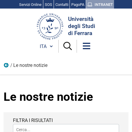
Servizi Online
SOS
Contatti
PagoPA
INTRANET
Cerca
Università
nel
degli Studi
sito
di Ferrara
Cambia lingua
Le nostre notizie
Home
Le nostre notizie
FILTRA I RISULTATI