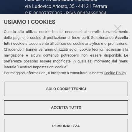
via Ludovico Ariosto, 35 - 44121 Ferrara
C.F. 80007370382 - P.IVA 00434690384
USIAMO I COOKIES
CONTATTI
Questo sito utilizza cookie tecnici necessari al corretto funzionamento
delle pagine, e cookie di profilazione di terze parti. Selezionando
Accetta
Tel. +39 0532 293111
tutti i cookie
si acconsente all’utilizzo dei cookie analytics e di profilazione.
Chiudendo il banner verranno utilizzati solo i cookie tecnici necessari alla
Fax. +39 0532 293031
navigazione e alcuni contenuti potrebbero non essere disponibili. Le
PEC
preferenze possono essere modificate in qualsiasi momento dal menu
laterale "Gestisci impostazioni cookie".
Per maggiori informazioni, ti invitiamo a consultare la nostra
Cookie Policy
.
LINKS
Accessibilità
SOLO COOKIE TECNICI
Protezione dati personali
Cookies
ACCETTA TUTTO
PERSONALIZZA
Copyright @ 2026, Università di Ferrara