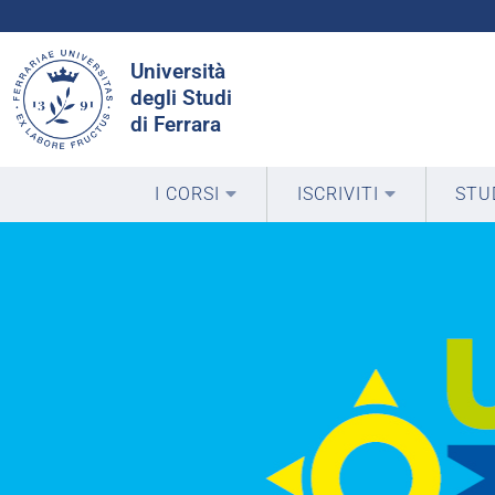
Cerca
Università
nel
degli Studi
sito
di Ferrara
I CORSI
ISCRIVITI
STU