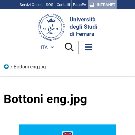
Servizi Online
SOS
Contatti
PagoPA
INTRANET
Cerca
Università
nel
degli Studi
sito
di Ferrara
Cambia lingua
Bottoni eng.jpg
img
Bottoni eng.jpg