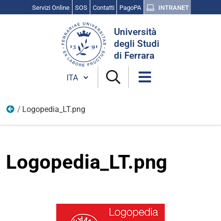
Servizi Online
SOS
Contatti
PagoPA
INTRANET
Cerca
Università
nel
degli Studi
sito
di Ferrara
Cambia lingua
Logopedia_LT.png
Folder LM
Logopedia_LT.png