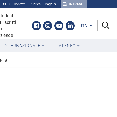
SOS
Contatti
Rubrica
PagoPA
INTRANET
studenti
i iscritti
Cambia lingua
Facebook
Instagram
Youtube
Linkedin
i
aziende
INTERNAZIONALE
ATENEO
.png