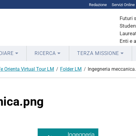
Redazione
Servizi Online
Futuri 
Student
Laureat
Enti e 
DIARE
RICERCA
TERZA MISSIONE
fe Orienta Virtual Tour LM
Folder LM
Ingegneria meccanica
nica.png