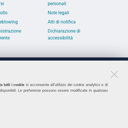
si
personali
ollo
Note legali
eblowing
Atti di notifica
istrazione
Dichiarazione di
rente
accessibilità
LINKS
11
Accessibilità
a tutti i cookie
si acconsente all’utilizzo dei cookie analytics e di
 disponibili. Le preferenze possono essere modificate in qualsiasi
031
Protezione dati personali
Cookies