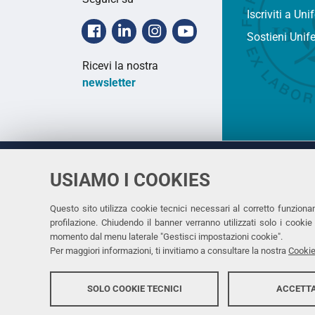
Iscriviti a Uni
Facebook
Linkedin
Instagram
Youtube
Sostieni Unif
Ricevi la nostra
newsletter
USIAMO I COOKIES
Università
UNIVERSITÀ
degli Studi
Rettrice: 
di Ferrara
Questo sito utilizza cookie tecnici necessari al corretto funziona
profilazione. Chiudendo il banner verranno utilizzati solo i cook
via Ludovi
momento dal menu laterale "Gestisci impostazioni cookie".
C.F. 8000
Per maggiori informazioni, ti invitiamo a consultare la nostra
Cookie
SOLO COOKIE TECNICI
ACCETTA
Copyright @ 2026, Università di Ferrara