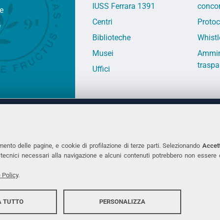
IUSS Ferrara 1391
concor
fe
Centri
Protoc
e
Biblioteche
Whistl
Musei
Ammin
traspa
Uffici
 DEGLI STUDI DI FERRARA
CONTATTI
Prof.ssa Laura Ramaciotti
Tel. +39 0532 2931
mento delle pagine, e cookie di profilazione di terze parti. Selezionando
Accett
ie tecnici necessari alla navigazione e alcuni contenuti potrebbero non essere
co Ariosto, 35 - 44121 Ferrara
Fax. +39 0532 293
7370382 - P.IVA 00434690384
PEC
 Policy
.
 TUTTO
PERSONALIZZA