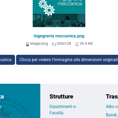
Ingegneria meccanica.png
image/png
200x128
29.6 KB
carica
Clicca per vedere l'immagine alle dimensioni original
za
Strutture
Tras
e
Dipartimenti e
Albo o
Facoltà
e
Bandi,