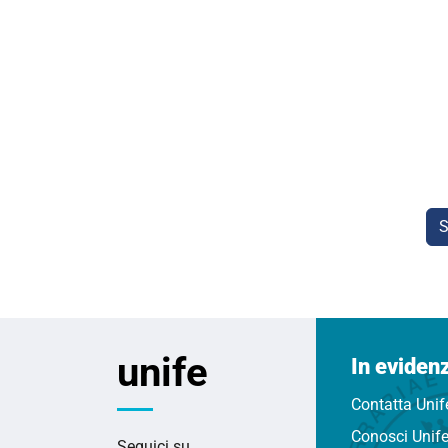
S
unife
In eviden
Contatta Unif
Conosci Unif
Seguici su