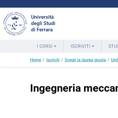
Cerca
Università
nel
degli Studi
sito
di Ferrara
I CORSI
ISCRIVITI
STU
Home
Iscriviti
Scegli la laurea giusta
Uni
Ingegneria mecca