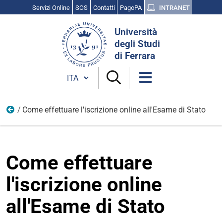
Servizi Online
SOS
Contatti
PagoPA
INTRANET
Cerca
Università
nel
degli Studi
sito
di Ferrara
Cambia lingua
Come effettuare l'iscrizione online all'Esame di Stato
Faq
Come effettuare
l'iscrizione online
all'Esame di Stato