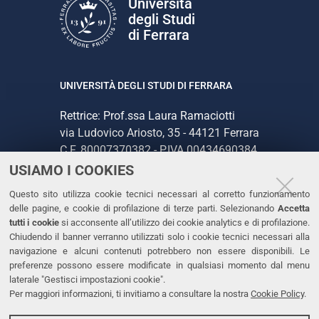
Università
degli Studi
di Ferrara
UNIVERSITÀ DEGLI STUDI DI FERRARA
Rettrice: Prof.ssa Laura Ramaciotti
via Ludovico Ariosto, 35 - 44121 Ferrara
C.F. 80007370382 - P.IVA 00434690384
USIAMO I COOKIES
CONTATTI
Questo sito utilizza cookie tecnici necessari al corretto funzionamento
delle pagine, e cookie di profilazione di terze parti. Selezionando
Accetta
Tel. +39 0532 293111
tutti i cookie
si acconsente all’utilizzo dei cookie analytics e di profilazione.
Chiudendo il banner verranno utilizzati solo i cookie tecnici necessari alla
Fax. +39 0532 293031
navigazione e alcuni contenuti potrebbero non essere disponibili. Le
PEC
preferenze possono essere modificate in qualsiasi momento dal menu
laterale "Gestisci impostazioni cookie".
Per maggiori informazioni, ti invitiamo a consultare la nostra
Cookie Policy
.
LINKS