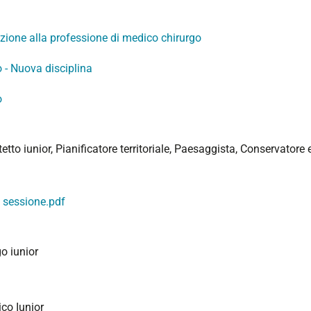
itazione alla professione di medico chirurgo
o - Nuova disciplina
o
tetto iunior, Pianificatore territoriale, Paesaggista, Conservatore 
a sessione.pdf
go iunior
ico Iunior