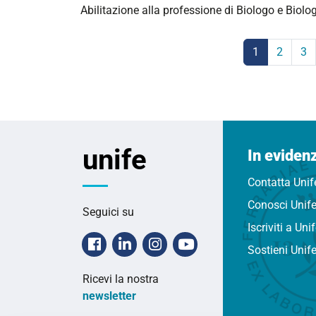
Abilitazione alla professione di Biologo e Biolo
1
2
3
(corrente)
unife
In eviden
Contatta Unif
Conosci Unif
Seguici su
Iscriviti a Uni
Facebook
Linkedin
Instagram
Youtube
Sostieni Unif
Ricevi la nostra
newsletter