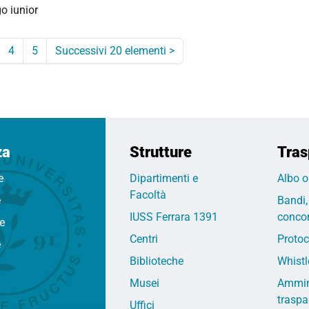
go iunior
4
5
Successivi 20 elementi
>
za
Strutture
Tras
e
Dipartimenti e
Albo o
Facoltà
e
Bandi,
IUSS Ferrara 1391
concor
fe
Centri
Protoc
e
Biblioteche
Whistl
Musei
Ammin
traspa
Uffici