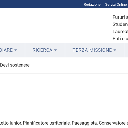
Redazione
Servizi Online
Futuri 
Student
Laureat
Enti e 
DIARE
RICERCA
TERZA MISSIONE
Devi sostenere
tetto iunior, Pianificatore territoriale, Paesaggista, Conservatore 