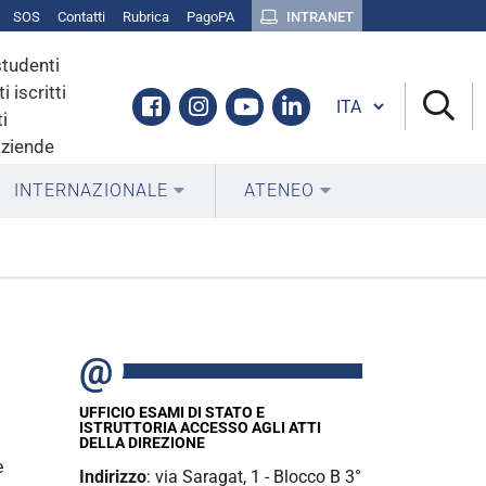
SOS
Contatti
Rubrica
PagoPA
INTRANET
studenti
i iscritti
Cambia lingua
Facebook
Instagram
Youtube
Linkedin
i
aziende
INTERNAZIONALE
ATENEO
UFFICIO ESAMI DI STATO E
ISTRUTTORIA ACCESSO AGLI ATTI
DELLA DIREZIONE
e
Indirizzo
: via Saragat, 1 - Blocco B 3°