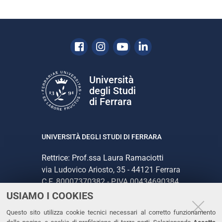
Facebook
Instagram
Youtube
Linkedin
Università
degli Studi
di Ferrara
UNIVERSITÀ DEGLI STUDI DI FERRARA
Rettrice: Prof.ssa Laura Ramaciotti
via Ludovico Ariosto, 35 - 44121 Ferrara
C.F. 80007370382 - P.IVA 00434690384
USIAMO I COOKIES
CONTATTI
Questo sito utilizza cookie tecnici necessari al corretto funzionamento