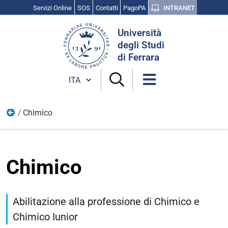
Servizi Online
SOS
Contatti
PagoPA
INTRANET
Cerca
Università
nel
degli Studi
sito
di Ferrara
Cambia lingua
Chimico
Devi sostenere
Chimico
Abilitazione alla professione di Chimico e
Chimico Iunior