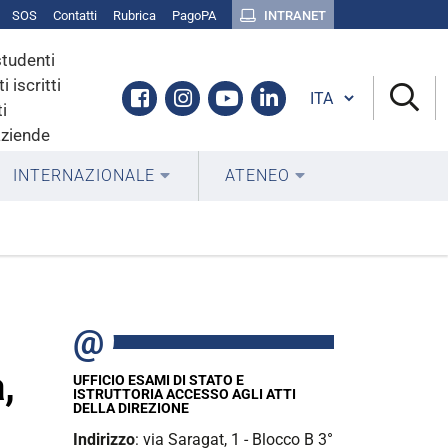
SOS
Contatti
Rubrica
PagoPA
INTRANET
studenti
i iscritti
Cambia lingua
Facebook
Instagram
Youtube
Linkedin
i
aziende
INTERNAZIONALE
ATENEO
,
UFFICIO ESAMI DI STATO E
ISTRUTTORIA ACCESSO AGLI ATTI
DELLA DIREZIONE
Indirizzo
: via Saragat, 1 - Blocco B 3°