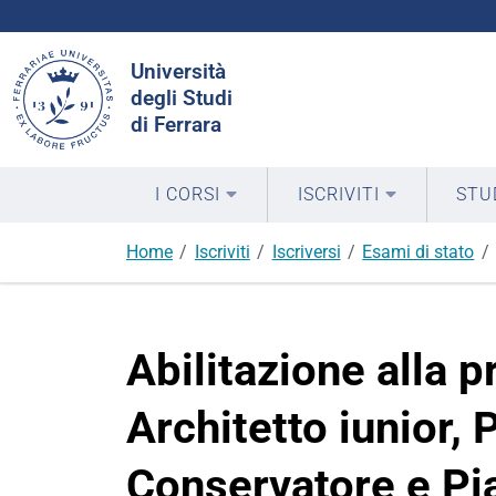
Cerca
Università
nel
degli Studi
sito
di Ferrara
I CORSI
ISCRIVITI
STU
Home
Iscriviti
Iscriversi
Esami di stato
Abilitazione alla p
Architetto iunior, 
Conservatore e Pia