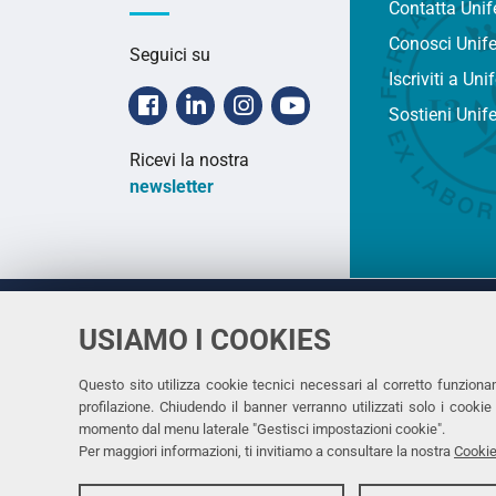
Contatta Unif
Conosci Unif
Seguici su
Iscriviti a Uni
Facebook
Linkedin
Instagram
Youtube
Sostieni Unif
Ricevi la nostra
newsletter
USIAMO I COOKIES
Università
UNIVERSITÀ
degli Studi
Rettrice: 
di Ferrara
Questo sito utilizza cookie tecnici necessari al corretto funziona
profilazione. Chiudendo il banner verranno utilizzati solo i cook
via Ludovi
momento dal menu laterale "Gestisci impostazioni cookie".
C.F. 8000
Per maggiori informazioni, ti invitiamo a consultare la nostra
Cookie