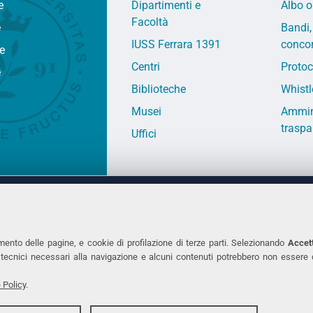
e
Dipartimenti e
Albo o
Facoltà
e
Bandi,
IUSS Ferrara 1391
concor
fe
Centri
Protoc
e
Biblioteche
Whistl
Musei
Ammin
traspa
Uffici
 DEGLI STUDI DI FERRARA
CONTATTI
Prof.ssa Laura Ramaciotti
Tel. +39 0532 2931
mento delle pagine, e cookie di profilazione di terze parti. Selezionando
Accett
ie tecnici necessari alla navigazione e alcuni contenuti potrebbero non essere
co Ariosto, 35 - 44121 Ferrara
Fax. +39 0532 293
7370382 - P.IVA 00434690384
PEC
 Policy
.