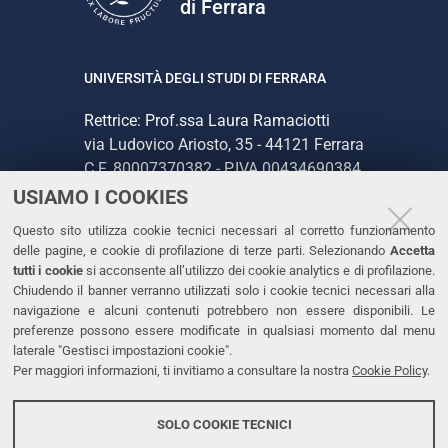
di Ferrara
UNIVERSITÀ DEGLI STUDI DI FERRARA
Rettrice: Prof.ssa Laura Ramaciotti
via Ludovico Ariosto, 35 - 44121 Ferrara
C.F. 80007370382 - P.IVA 00434690384
USIAMO I COOKIES
CONTATTI
Questo sito utilizza cookie tecnici necessari al corretto funzionamento
delle pagine, e cookie di profilazione di terze parti. Selezionando
Accetta
Tel. +39 0532 293111
tutti i cookie
si acconsente all’utilizzo dei cookie analytics e di profilazione.
Chiudendo il banner verranno utilizzati solo i cookie tecnici necessari alla
Fax. +39 0532 293031
navigazione e alcuni contenuti potrebbero non essere disponibili. Le
PEC
preferenze possono essere modificate in qualsiasi momento dal menu
laterale "Gestisci impostazioni cookie".
Per maggiori informazioni, ti invitiamo a consultare la nostra
Cookie Policy
.
LINKS
Accessibilità
SOLO COOKIE TECNICI