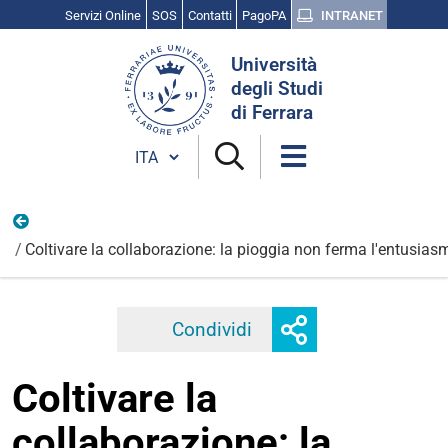
Servizi Online
SOS
Contatti
PagoPA
INTRANET
Cerca
Università
nel
degli Studi
sito
di Ferrara
Cambia lingua
Altre notizie di COLOURS
Coltivare la collaborazione: la pioggia non ferma l'entusiasm
Mostra
Condividi
Facebook
Twitter
Linkedi
o
nascondi
Coltivare la
opzioni
di
collaborazione: la
condivisione