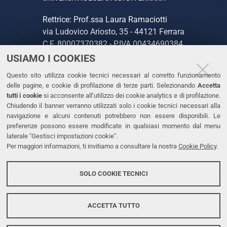
Rettrice: Prof.ssa Laura Ramaciotti
via Ludovico Ariosto, 35 - 44121 Ferrara
C.F. 80007370382 - P.IVA 00434690384
USIAMO I COOKIES
CONTATTI
Questo sito utilizza cookie tecnici necessari al corretto funzionamento
delle pagine, e cookie di profilazione di terze parti. Selezionando
Accetta
Tel. +39 0532 293111
tutti i cookie
si acconsente all’utilizzo dei cookie analytics e di profilazione.
Chiudendo il banner verranno utilizzati solo i cookie tecnici necessari alla
Fax. +39 0532 293031
navigazione e alcuni contenuti potrebbero non essere disponibili. Le
PEC
preferenze possono essere modificate in qualsiasi momento dal menu
laterale "Gestisci impostazioni cookie".
Per maggiori informazioni, ti invitiamo a consultare la nostra
Cookie Policy
.
LINKS
Accessibilità
SOLO COOKIE TECNICI
Protezione dati personali
Cookies
ACCETTA TUTTO