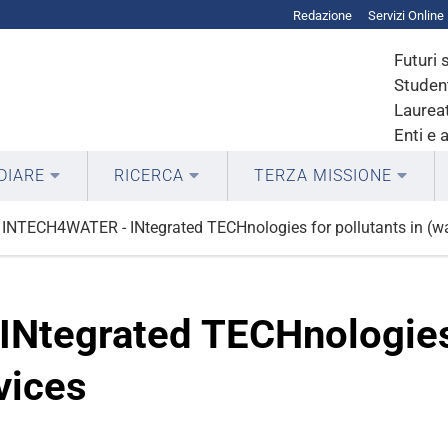
Redazione
Servizi Online
Futuri 
Student
Laureat
Enti e 
DIARE
RICERCA
TERZA MISSIONE
INTECH4WATER - INtegrated TECHnologies for pollutants in (
tegrated TECHnologies f
vices