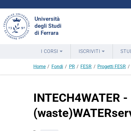
Cerca
Università
nel
degli Studi
sito
di Ferrara
I CORSI
ISCRIVITI
STU
Home
Fondi
PR
FESR
Progetti FESR
INTECH4WATER - IN
(waste)WATERser