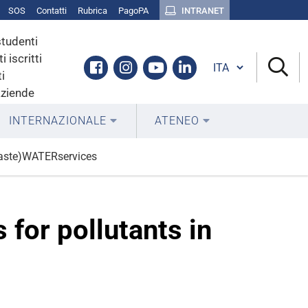
SOS
Contatti
Rubrica
PagoPA
INTRANET
studenti
i iscritti
Cambia lingua
Facebook
Instagram
Youtube
Linkedin
i
aziende
INTERNAZIONALE
ATENEO
waste)WATERservices
or pollutants in