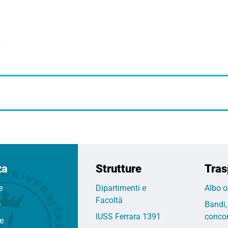
€
za
Strutture
Tras
e
Dipartimenti e
Albo o
Facoltà
e
Bandi,
IUSS Ferrara 1391
concor
fe