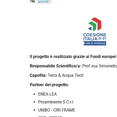
Tag
priorità1
Il progetto è realizzato grazie ai Fondi europ
Responsabile Scientifico/a:
Prof.ssa Simonett
Capofila:
Terra & Acqua Tech
Partner del progetto:
ENEA LEA
Proambiente S.C.r.l.
UNIBO - CIRI FRAME