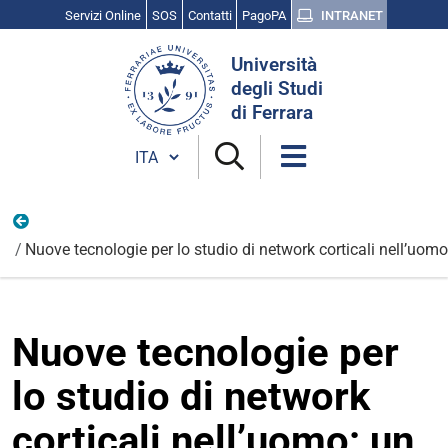
Servizi Online
SOS
Contatti
PagoPA
INTRANET
Cerca
Università
nel
degli Studi
sito
di Ferrara
Cambia lingua
FSE
Nuove tecnologie per lo studio di network corticali nell’uom
Nuove tecnologie per
lo studio di network
corticali nell’uomo: un