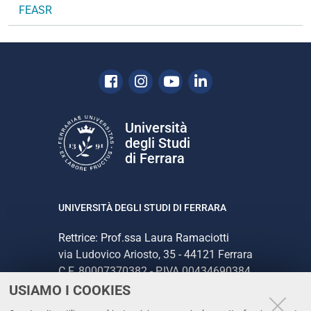
FEASR
z
i
o
n
e
Facebook
Instagram
Youtube
Linkedin
Università
degli Studi
di Ferrara
UNIVERSITÀ DEGLI STUDI DI FERRARA
Rettrice: Prof.ssa Laura Ramaciotti
via Ludovico Ariosto, 35 - 44121 Ferrara
C.F. 80007370382 - P.IVA 00434690384
USIAMO I COOKIES