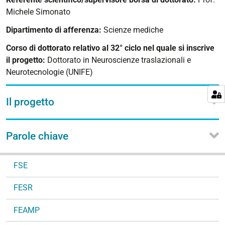
Michele Simonato
Dipartimento di afferenza:
Scienze mediche
Corso di dottorato relativo al 32° ciclo nel quale si inscrive
il progetto:
Dottorato in Neuroscienze traslazionali e
Neurotecnologie (UNIFE)
Il progetto
Parole chiave
N
FSE
a
v
FESR
i
g
FEAMP
a