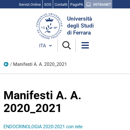
Servizi Online
SOS
Contatti
PagoPA
INTRANET
Cerca
Università
nel
degli Studi
sito
di Ferrara
Cambia lingua
Manifesti A. A. 2020_2021
MATERIALE
Manifesti A. A.
2020_2021
ENDOCRINOLOGIA 2020-2021 con rete