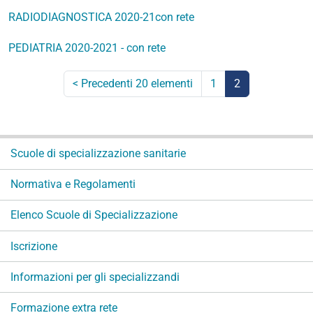
RADIODIAGNOSTICA 2020-21con rete
PEDIATRIA 2020-2021 - con rete
<
Precedenti 20 elementi
1
2
(corrente)
N
Scuole di specializzazione sanitarie
a
v
Normativa e Regolamenti
i
g
Elenco Scuole di Specializzazione
a
Iscrizione
z
i
Informazioni per gli specializzandi
o
n
Formazione extra rete