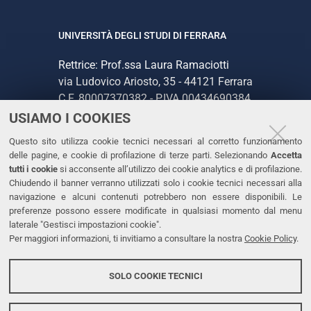
UNIVERSITÀ DEGLI STUDI DI FERRARA
Rettrice: Prof.ssa Laura Ramaciotti
via Ludovico Ariosto, 35 - 44121 Ferrara
C.F. 80007370382 - P.IVA 00434690384
USIAMO I COOKIES
CONTATTI
Questo sito utilizza cookie tecnici necessari al corretto funzionamento
delle pagine, e cookie di profilazione di terze parti. Selezionando
Accetta
Tel. +39 0532 293111
tutti i cookie
si acconsente all’utilizzo dei cookie analytics e di profilazione.
Chiudendo il banner verranno utilizzati solo i cookie tecnici necessari alla
Fax. +39 0532 293031
navigazione e alcuni contenuti potrebbero non essere disponibili. Le
PEC
preferenze possono essere modificate in qualsiasi momento dal menu
laterale "Gestisci impostazioni cookie".
Per maggiori informazioni, ti invitiamo a consultare la nostra
Cookie Policy
.
LINKS
Accessibilità
SOLO COOKIE TECNICI
Protezione dati personali