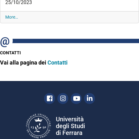
25/10/2023
A
More…
v
v
i
s
i
CONTATTI
-
Vai alla pagina dei
Contatti
Facebook
Instagram
Youtube
Linkedin
Università
degli Studi
di Ferrara