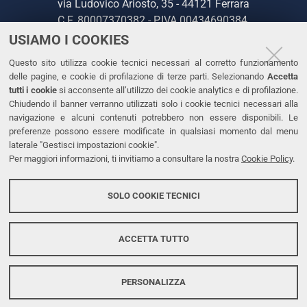
via Ludovico Ariosto, 35 - 44121 Ferrara
C.F. 80007370382 - P.IVA 00434690384
USIAMO I COOKIES
CONTATTI
Questo sito utilizza cookie tecnici necessari al corretto funzionamento
delle pagine, e cookie di profilazione di terze parti. Selezionando
Accetta
Tel. +39 0532 293111
tutti i cookie
si acconsente all’utilizzo dei cookie analytics e di profilazione.
Chiudendo il banner verranno utilizzati solo i cookie tecnici necessari alla
Fax. +39 0532 293031
navigazione e alcuni contenuti potrebbero non essere disponibili. Le
PEC
preferenze possono essere modificate in qualsiasi momento dal menu
laterale "Gestisci impostazioni cookie".
Per maggiori informazioni, ti invitiamo a consultare la nostra
Cookie Policy
.
LINKS
Accessibilità
SOLO COOKIE TECNICI
Protezione dati personali
Cookies
ACCETTA TUTTO
PERSONALIZZA
Copyright @ 2026, Università di Ferrara