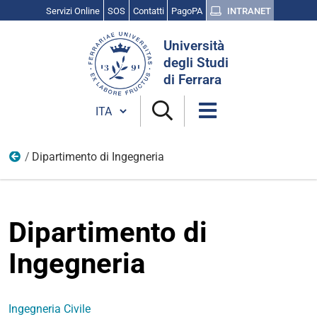
Servizi Online
SOS
Contatti
PagoPA
INTRANET
Cerca
Università
nel
degli Studi
sito
di Ferrara
Cambia lingua
Dipartimento di Ingegneria
Corsi di studio con rilascio di Doppio Titolo
Dipartimento di
Ingegneria
Ingegneria Civile