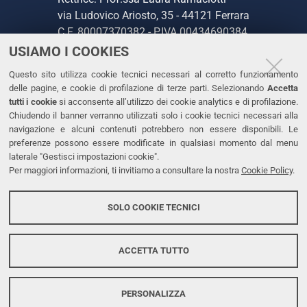
via Ludovico Ariosto, 35 - 44121 Ferrara
C.F. 80007370382 - P.IVA 00434690384
USIAMO I COOKIES
CONTATTI
Questo sito utilizza cookie tecnici necessari al corretto funzionamento
delle pagine, e cookie di profilazione di terze parti. Selezionando
Accetta
Tel. +39 0532 293111
tutti i cookie
si acconsente all’utilizzo dei cookie analytics e di profilazione.
Chiudendo il banner verranno utilizzati solo i cookie tecnici necessari alla
Fax. +39 0532 293031
navigazione e alcuni contenuti potrebbero non essere disponibili. Le
PEC
preferenze possono essere modificate in qualsiasi momento dal menu
laterale "Gestisci impostazioni cookie".
Per maggiori informazioni, ti invitiamo a consultare la nostra
Cookie Policy
.
LINKS
Accessibilità
SOLO COOKIE TECNICI
Protezione dati personali
Cookies
ACCETTA TUTTO
PERSONALIZZA
Copyright @ 2026, Università di Ferrara