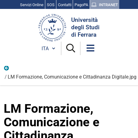
Servizi Online
SOS
Contatti
PagoPA
INTRANET
Cerca
Università
nel
degli Studi
sito
di Ferrara
Cambia lingua
Le brochure di tutti i Corsi Unife
LM Formazione, Comunicazione e Cittadinanza Digitale.jpg
LM Formazione,
Comunicazione e
Cittadinanza