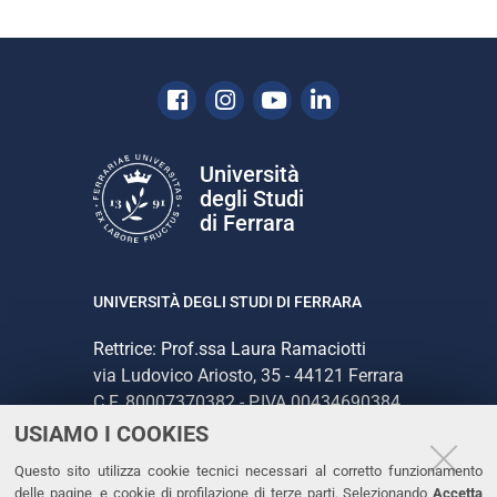
Facebook
Instagram
Youtube
Linkedin
Università
degli Studi
di Ferrara
UNIVERSITÀ DEGLI STUDI DI FERRARA
Rettrice: Prof.ssa Laura Ramaciotti
via Ludovico Ariosto, 35 - 44121 Ferrara
C.F. 80007370382 - P.IVA 00434690384
USIAMO I COOKIES
CONTATTI
Questo sito utilizza cookie tecnici necessari al corretto funzionamento
delle pagine, e cookie di profilazione di terze parti. Selezionando
Accetta