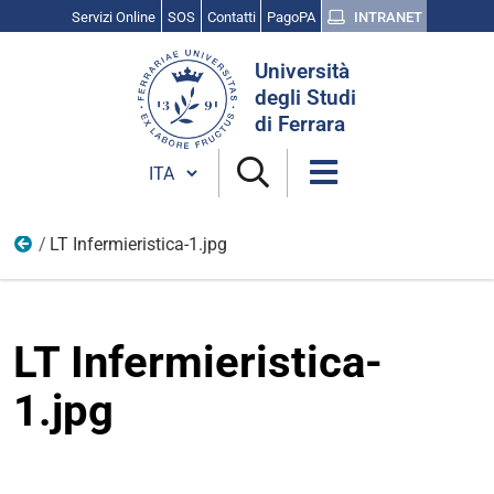
Servizi Online
SOS
Contatti
PagoPA
INTRANET
Cerca
Università
nel
degli Studi
sito
di Ferrara
Cambia lingua
LT Infermieristica-1.jpg
Banner 24
LT Infermieristica-
1.jpg