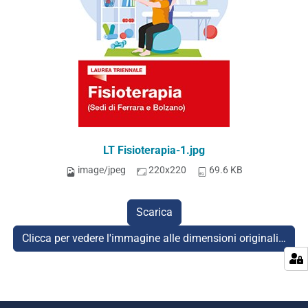
LT Fisioterapia-1.jpg
image/jpeg
220x220
69.6 KB
Scarica
Clicca per vedere l'immagine alle dimensioni originali…