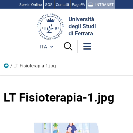
Servizi Online
SOS
Contatti
PagoPA
INTRANET
Cerca
Università
nel
degli Studi
sito
di Ferrara
Cambia lingua
LT Fisioterapia-1.jpg
Banner 24
LT Fisioterapia-1.jpg