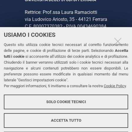
Rettrice: Prof.ssa Laura Ramaciotti
via Ludovico Ariosto, 35 - 44121 Ferrara
C.F. 80007370382 - P.IVA 00434690384
USIAMO I COOKIES
CONTATTI
Questo sito utilizza cookie tecnici necessari al corretto funzionamento
delle pagine, e cookie di profilazione di terze parti. Selezionando
Accetta
Tel. +39 0532 293111
tutti i cookie
si acconsente all’utilizzo dei cookie analytics e di profilazione.
Chiudendo il banner verranno utilizzati solo i cookie tecnici necessari alla
Fax. +39 0532 293031
navigazione e alcuni contenuti potrebbero non essere disponibili. Le
PEC
preferenze possono essere modificate in qualsiasi momento dal menu
laterale "Gestisci impostazioni cookie".
Per maggiori informazioni, ti invitiamo a consultare la nostra
Cookie Policy
.
LINKS
Accessibilità
SOLO COOKIE TECNICI
Protezione dati personali
Cookies
ACCETTA TUTTO