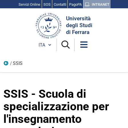
Servizi Online
SOS
Contatti
PagoPA
INTRANET
Cerca
Università
nel
degli Studi
sito
di Ferrara
Cambia lingua
SSIS
Formazione insegnanti
SSIS - Scuola di
specializzazione per
l'insegnamento