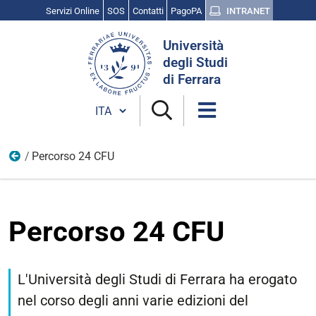
Servizi Online
SOS
Contatti
PagoPA
INTRANET
Cerca
Università
nel
degli Studi
sito
di Ferrara
Cambia lingua
Percorso 24 CFU
Percorso formativo 24CFU
Percorso 24 CFU
L'Università degli Studi di Ferrara ha erogato
nel corso degli anni varie edizioni del