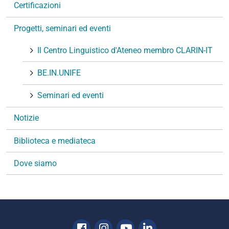
g
Certificazioni
a
Progetti, seminari ed eventi
z
i
Il Centro Linguistico d'Ateneo membro CLARIN-IT
o
n
BE.IN.UNIFE
e
Seminari ed eventi
Notizie
Biblioteca e mediateca
Dove siamo
Facebook
Instagram
Youtube
Linkedin