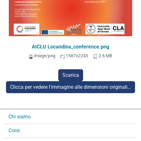
AICLU Locandina_conference.png
image/png
1587x2245
2.6 MB
Scarica
Clicca per vedere l'immagine alle dimensioni originali…
N
Chi siamo
a
v
Corsi
i