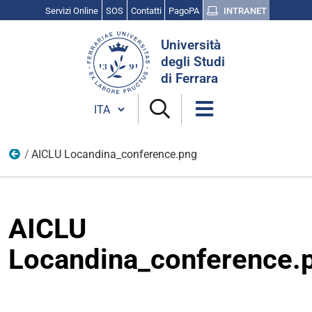
Servizi Online
SOS
Contatti
PagoPA
INTRANET
Cerca
Università
nel
degli Studi
sito
di Ferrara
Cambia lingua
AICLU Locandina_conference.png
Seminari ed eventi
AICLU
Locandina_conference.