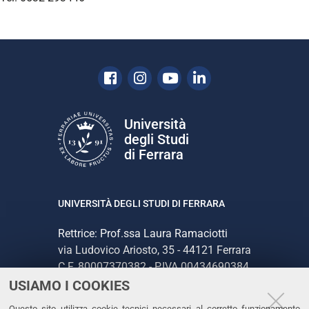
Facebook
Instagram
Youtube
Linkedin
Università
degli Studi
di Ferrara
UNIVERSITÀ DEGLI STUDI DI FERRARA
Rettrice: Prof.ssa Laura Ramaciotti
via Ludovico Ariosto, 35 - 44121 Ferrara
C.F. 80007370382 - P.IVA 00434690384
USIAMO I COOKIES
CONTATTI
Questo sito utilizza cookie tecnici necessari al corretto funzionamento