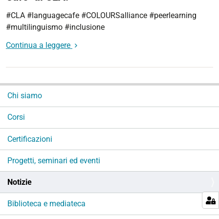
#CLA #languagecafe #COLOURSalliance #peerlearning
#multilinguismo #inclusione
Continua a leggere
N
Chi siamo
a
v
Corsi
i
g
Certificazioni
a
Progetti, seminari ed eventi
z
i
Notizie
o
n
Biblioteca e mediateca
e