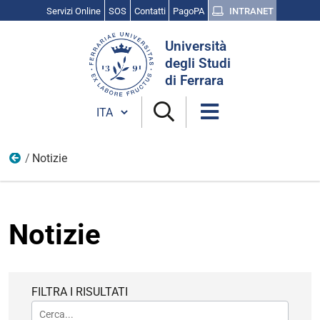
Servizi Online
SOS
Contatti
PagoPA
INTRANET
Cerca
Università
nel
degli Studi
sito
di Ferrara
Cambia lingua
Notizie
Centro Linguistico di Ateneo
Notizie
FILTRA I RISULTATI