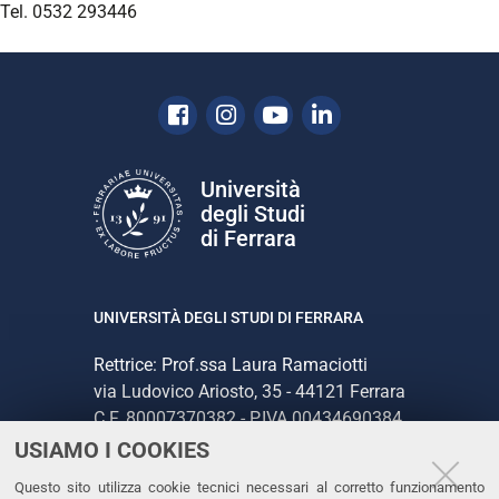
Tel. 0532 293446
Facebook
Instagram
Youtube
Linkedin
Università
degli Studi
di Ferrara
UNIVERSITÀ DEGLI STUDI DI FERRARA
Rettrice: Prof.ssa Laura Ramaciotti
via Ludovico Ariosto, 35 - 44121 Ferrara
C.F. 80007370382 - P.IVA 00434690384
USIAMO I COOKIES
CONTATTI
Questo sito utilizza cookie tecnici necessari al corretto funzionamento