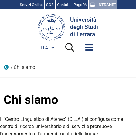
Servizi Online
SOS
Contatti
PagoPA
INTRANET
Cerca
Università
nel
degli Studi
sito
di Ferrara
Cambia lingua
Chi siamo
Centro Linguistico di Ateneo
Chi siamo
Il "Centro Linguistico di Ateneo" (C.L.A.) si configura come
centro di ricerca universitario e di servizi e promuove
l’insegnamento e l’apprendimento delle lingue.