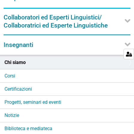
Collaboratori ed Esperti Linguistici/
Collaboratrici ed Esperte Linguistiche
Insegnanti
N
Chi siamo
a
v
Corsi
i
g
Certificazioni
a
Progetti, seminari ed eventi
z
i
Notizie
o
n
Biblioteca e mediateca
e