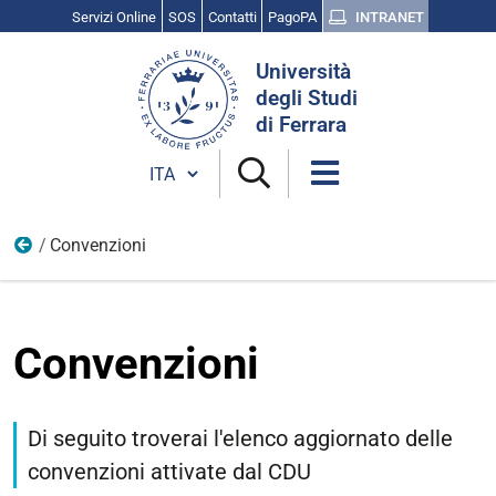
Servizi Online
SOS
Contatti
PagoPA
INTRANET
Cerca
Università
nel
degli Studi
sito
di Ferrara
Cambia lingua
Convenzioni
Circolo Dipendenti Universitari
Convenzioni
Di seguito troverai l'elenco aggiornato delle
convenzioni attivate dal CDU