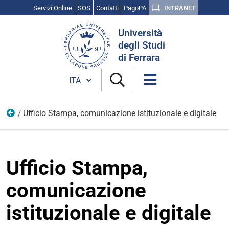
Servizi Online
SOS
Contatti
PagoPA
INTRANET
Cerca
Università
nel
degli Studi
sito
di Ferrara
Cambia lingua
Ufficio Stampa, comunicazione istituzionale e digitale
Uffici
Ufficio Stampa,
comunicazione
istituzionale e digitale