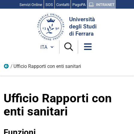
Servizi Online
SOS
Contatti
PagoPA
INTRANET
Cerca
Università
nel
degli Studi
sito
di Ferrara
Cambia lingua
Ufficio Rapporti con enti sanitari
Uffici
Ufficio Rapporti con
enti sanitari
Funzioni