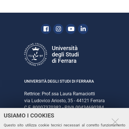
Facebook
Instagram
Youtube
Linkedin
Università
degli Studi
di Ferrara
UNIVERSITÀ DEGLI STUDI DI FERRARA
Rettrice: Prof.ssa Laura Ramaciotti
via Ludovico Ariosto, 35 - 44121 Ferrara
C.F. 80007370382 - P.IVA 00434690384
USIAMO I COOKIES
CONTATTI
Questo sito utilizza cookie tecnici necessari al corretto funzionamento