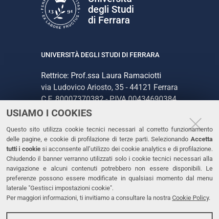
degli Studi
di Ferrara
UNIVERSITÀ DEGLI STUDI DI FERRARA
Rettrice: Prof.ssa Laura Ramaciotti
via Ludovico Ariosto, 35 - 44121 Ferrara
C.F. 80007370382 - P.IVA 00434690384
USIAMO I COOKIES
CONTATTI
Questo sito utilizza cookie tecnici necessari al corretto funzionamento
delle pagine, e cookie di profilazione di terze parti. Selezionando
Accetta
Tel. +39 0532 293111
tutti i cookie
si acconsente all’utilizzo dei cookie analytics e di profilazione.
Chiudendo il banner verranno utilizzati solo i cookie tecnici necessari alla
Fax. +39 0532 293031
navigazione e alcuni contenuti potrebbero non essere disponibili. Le
PEC
preferenze possono essere modificate in qualsiasi momento dal menu
laterale "Gestisci impostazioni cookie".
Per maggiori informazioni, ti invitiamo a consultare la nostra
Cookie Policy
.
LINKS