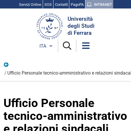
Servizi Online
SOS
Contatti
PagoPA
INTRANET
Cerca
Università
nel
degli Studi
sito
di Ferrara
Cambia lingua
Uffici
Ufficio Personale tecnico-amministrativo e relazioni sindacal
Ufficio Personale
tecnico-amministrativo
e relazioni sindacali