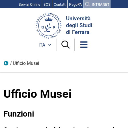
Servizi Online
SOS
Contatti
PagoPA
INTRANET
Cerca
Università
nel
degli Studi
sito
di Ferrara
Cambia lingua
Ufficio Musei
Uffici
Ufficio Musei
Funzioni