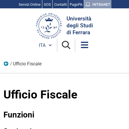
Servizi Online
SOS
Contatti
PagoPA
INTRANET
Cerca
Università
nel
degli Studi
sito
di Ferrara
Cambia lingua
Ufficio Fiscale
Uffici
Ufficio Fiscale
Funzioni