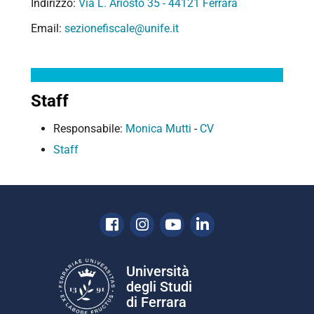
Indirizzo:
Via L. Ariosto 35 - 44121 Ferrara
Email:
sezionefiscale@unife.it
Staff
Responsabile:
Monica Mutti
-
CV
Staff
Facebook
Instagram
Youtube
Linkedin
Università
degli Studi
di Ferrara