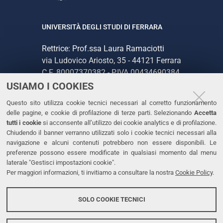
UNIVERSITÀ DEGLI STUDI DI FERRARA
Rettrice: Prof.ssa Laura Ramaciotti
via Ludovico Ariosto, 35 - 44121 Ferrara
C.F. 80007370382 - P.IVA 00434690384
USIAMO I COOKIES
CONTATTI
Questo sito utilizza cookie tecnici necessari al corretto funzionamento
delle pagine, e cookie di profilazione di terze parti. Selezionando
Accetta
Tel. +39 0532 293111
tutti i cookie
si acconsente all’utilizzo dei cookie analytics e di profilazione.
Chiudendo il banner verranno utilizzati solo i cookie tecnici necessari alla
Fax. +39 0532 293031
navigazione e alcuni contenuti potrebbero non essere disponibili. Le
PEC
preferenze possono essere modificate in qualsiasi momento dal menu
laterale "Gestisci impostazioni cookie".
Per maggiori informazioni, ti invitiamo a consultare la nostra
Cookie Policy
.
LINKS
Accessibilità
SOLO COOKIE TECNICI
Protezione dati personali