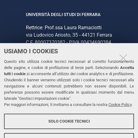
UNIVERSITÀ DEGLI STUDI DI FERRARA
Rettrice: Prof.ssa Laura Ramaciotti
via Ludovico Ariosto, 35 - 44121 Ferrara
C.F. 80007370382 - P.IVA 00434690384
USIAMO I COOKIES
CONTATTI
Questo sito utilizza cookie tecnici necessari al corretto funzionamento
delle pagine, e cookie di profilazione di terze parti. Selezionando
Accetta
Tel. +39 0532 293111
tutti i cookie
si acconsente all’utilizzo dei cookie analytics e di profilazione.
Chiudendo il banner verranno utilizzati solo i cookie tecnici necessari alla
Fax. +39 0532 293031
navigazione e alcuni contenuti potrebbero non essere disponibili. Le
PEC
preferenze possono essere modificate in qualsiasi momento dal menu
laterale "Gestisci impostazioni cookie".
Per maggiori informazioni, ti invitiamo a consultare la nostra
Cookie Policy
.
LINKS
Accessibilità
SOLO COOKIE TECNICI
Protezione dati personali