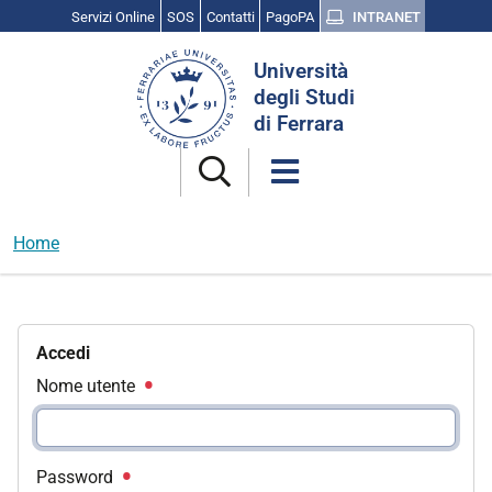
Servizi Online
SOS
Contatti
PagoPA
INTRANET
Cerca
Università
nel
degli Studi
sito
di Ferrara
Home
Accedi
Nome utente
Password