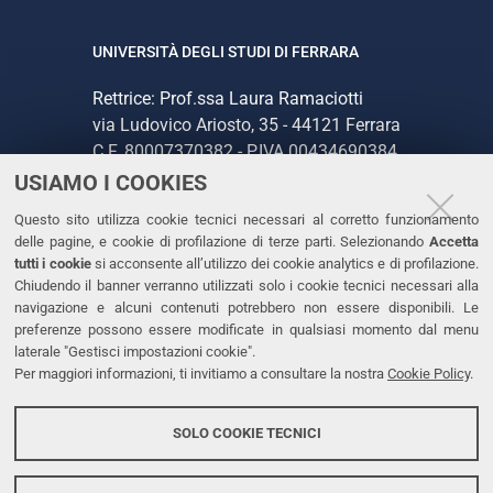
UNIVERSITÀ DEGLI STUDI DI FERRARA
Rettrice: Prof.ssa Laura Ramaciotti
via Ludovico Ariosto, 35 - 44121 Ferrara
C.F. 80007370382 - P.IVA 00434690384
USIAMO I COOKIES
CONTATTI
Questo sito utilizza cookie tecnici necessari al corretto funzionamento
delle pagine, e cookie di profilazione di terze parti. Selezionando
Accetta
Tel. +39 0532 293111
tutti i cookie
si acconsente all’utilizzo dei cookie analytics e di profilazione.
Chiudendo il banner verranno utilizzati solo i cookie tecnici necessari alla
Fax. +39 0532 293031
navigazione e alcuni contenuti potrebbero non essere disponibili. Le
PEC
preferenze possono essere modificate in qualsiasi momento dal menu
laterale "Gestisci impostazioni cookie".
Per maggiori informazioni, ti invitiamo a consultare la nostra
Cookie Policy
.
LINKS
Accessibilità
SOLO COOKIE TECNICI
Protezione dati personali