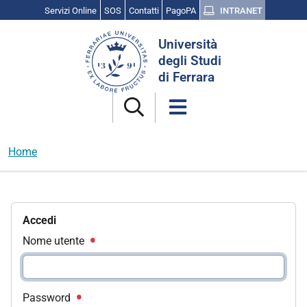
Servizi Online
SOS
Contatti
PagoPA
INTRANET
Cerca
Università
nel
degli Studi
sito
di Ferrara
Home
Accedi
Nome utente
Password