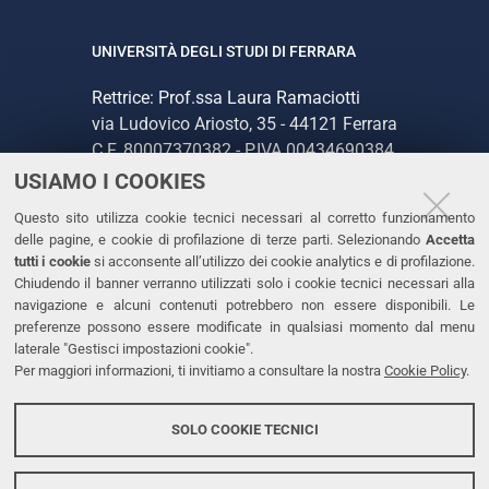
UNIVERSITÀ DEGLI STUDI DI FERRARA
Rettrice: Prof.ssa Laura Ramaciotti
via Ludovico Ariosto, 35 - 44121 Ferrara
C.F. 80007370382 - P.IVA 00434690384
USIAMO I COOKIES
CONTATTI
Questo sito utilizza cookie tecnici necessari al corretto funzionamento
delle pagine, e cookie di profilazione di terze parti. Selezionando
Accetta
Tel. +39 0532 293111
tutti i cookie
si acconsente all’utilizzo dei cookie analytics e di profilazione.
Chiudendo il banner verranno utilizzati solo i cookie tecnici necessari alla
Fax. +39 0532 293031
navigazione e alcuni contenuti potrebbero non essere disponibili. Le
PEC
preferenze possono essere modificate in qualsiasi momento dal menu
laterale "Gestisci impostazioni cookie".
Per maggiori informazioni, ti invitiamo a consultare la nostra
Cookie Policy
.
LINKS
Accessibilità
SOLO COOKIE TECNICI
Protezione dati personali