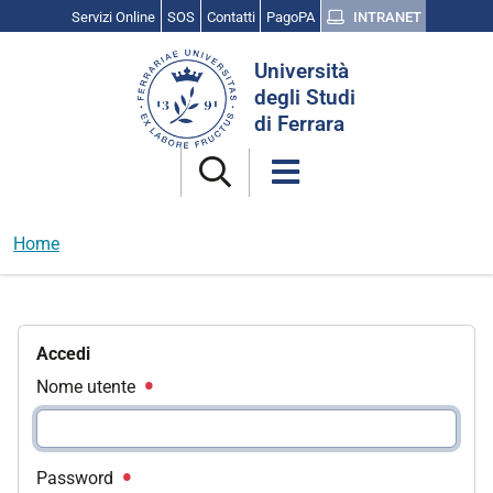
Servizi Online
SOS
Contatti
PagoPA
INTRANET
Cerca
Università
nel
degli Studi
sito
di Ferrara
Home
Accedi
Nome utente
Password