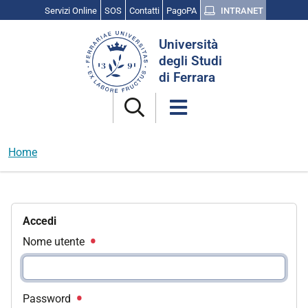
Servizi Online
SOS
Contatti
PagoPA
INTRANET
Cerca
Università
nel
degli Studi
sito
di Ferrara
Home
Accedi
Nome utente
Password