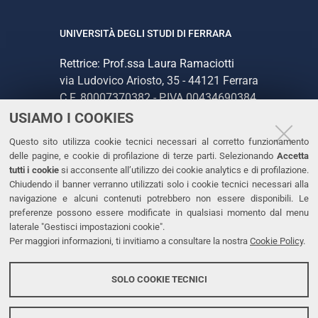
UNIVERSITÀ DEGLI STUDI DI FERRARA
Rettrice: Prof.ssa Laura Ramaciotti
via Ludovico Ariosto, 35 - 44121 Ferrara
C.F. 80007370382 - P.IVA 00434690384
USIAMO I COOKIES
CONTATTI
Questo sito utilizza cookie tecnici necessari al corretto funzionamento
delle pagine, e cookie di profilazione di terze parti. Selezionando
Accetta
Tel. +39 0532 293111
tutti i cookie
si acconsente all’utilizzo dei cookie analytics e di profilazione.
Chiudendo il banner verranno utilizzati solo i cookie tecnici necessari alla
Fax. +39 0532 293031
navigazione e alcuni contenuti potrebbero non essere disponibili. Le
PEC
preferenze possono essere modificate in qualsiasi momento dal menu
laterale "Gestisci impostazioni cookie".
Per maggiori informazioni, ti invitiamo a consultare la nostra
Cookie Policy
.
LINKS
Accessibilità
SOLO COOKIE TECNICI
Protezione dati personali