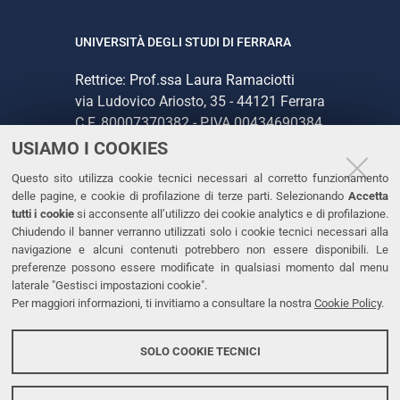
UNIVERSITÀ DEGLI STUDI DI FERRARA
Rettrice: Prof.ssa Laura Ramaciotti
via Ludovico Ariosto, 35 - 44121 Ferrara
C.F. 80007370382 - P.IVA 00434690384
USIAMO I COOKIES
CONTATTI
Questo sito utilizza cookie tecnici necessari al corretto funzionamento
delle pagine, e cookie di profilazione di terze parti. Selezionando
Accetta
Tel. +39 0532 293111
tutti i cookie
si acconsente all’utilizzo dei cookie analytics e di profilazione.
Chiudendo il banner verranno utilizzati solo i cookie tecnici necessari alla
Fax. +39 0532 293031
navigazione e alcuni contenuti potrebbero non essere disponibili. Le
PEC
preferenze possono essere modificate in qualsiasi momento dal menu
laterale "Gestisci impostazioni cookie".
Per maggiori informazioni, ti invitiamo a consultare la nostra
Cookie Policy
.
LINKS
Accessibilità
SOLO COOKIE TECNICI
Protezione dati personali