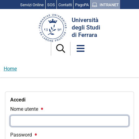
Servizi Online
SOS
Contatti
PagoPA
INTRANET
Cerca
Università
nel
degli Studi
sito
di Ferrara
Home
Accedi
Nome utente
Password