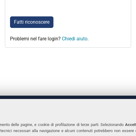
Fatti riconoscere
Problemi nel fare login?
Chiedi aiuto
.
 DEGLI STUDI DI FERRARA
CONTATTI
Prof.ssa Laura Ramaciotti
Tel. +39 0532 2931
mento delle pagine, e cookie di profilazione di terze parti. Selezionando
Accett
ie tecnici necessari alla navigazione e alcuni contenuti potrebbero non essere
co Ariosto, 35 - 44121 Ferrara
Fax. +39 0532 293