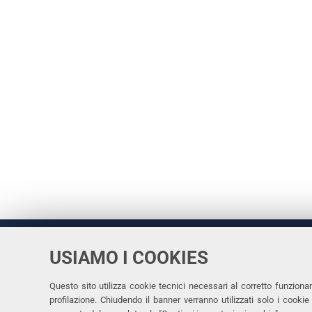
USIAMO I COOKIES
Università
UNIVERSITÀ
degli Studi
Rettrice: 
di Ferrara
Questo sito utilizza cookie tecnici necessari al corretto funziona
profilazione. Chiudendo il banner verranno utilizzati solo i cook
via Ludovi