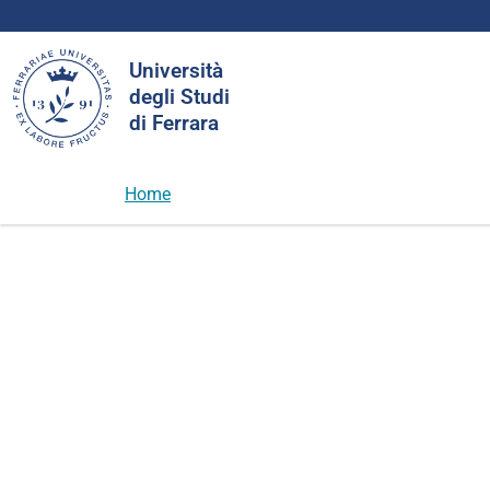
Cerca
Università
nel
degli Studi
sito
di Ferrara
Home