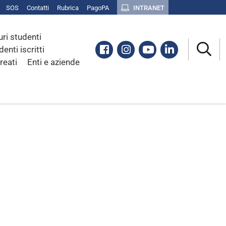
SOS
Contatti
Rubrica
PagoPA
INTRANET
uri studenti
Facebook
Instagram
Youtube
Linkedin
denti iscritti
reati
Enti e aziende