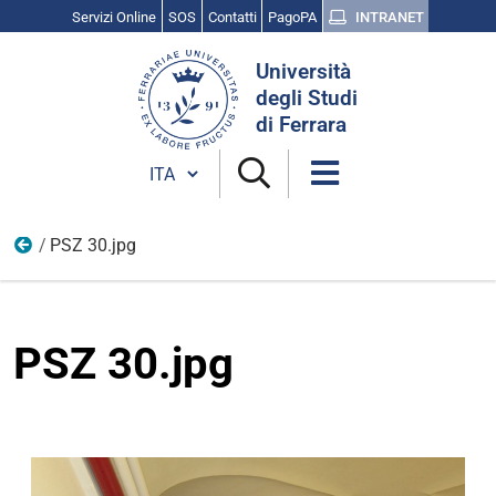
Servizi Online
SOS
Contatti
PagoPA
INTRANET
Cerca
Università
nel
degli Studi
sito
di Ferrara
Cambia lingua
PSZ 30.jpg
Palazzo Strozzi
PSZ 30.jpg